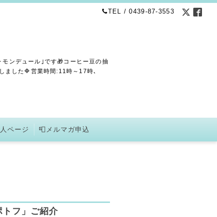
TEL / 0439-87-3553
･モンデュール｣です🎁コーヒー豆の抽
した🔷営業時間:11時～17時､
求人ページ
📮メルマガ申込
ポトフ」ご紹介