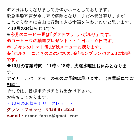
🍂大分涼しくなりまして身体がホッとしております。
緊急事態宣言が今月末で解除となり、まだ不安は有りますが、
これから徐々に自由に行動できる幸福を味わいたいと思います。
＜10月のお知らせです＞
☕
今月のコーヒー豆は｢グァテマラ ラ･ボルサ」です。
🎁コーヒー豆の抽選プレゼント・・１日～１０日です。
🍅｢チキンのトマト煮｣が秋メニューに戻ります。
🍝｢ポルチーニときのこのパスタ｣🌰｢モンブランパフェ｣ご好評
です。
🔷10月の営業時間 11時～18時、火曜水曜はお休みとなりま
す。
ディナー、パーティーの夜のご予約は承ります。（お電話にてご
相談）
それでは、皆様ボチボチとお出かけ下さい。
お待ちしております。
＜10月のお知らせリーフレット＞
グラン・フォッセ 0439-87-3553
e-mail：
grand.fosse@gmail.com
1