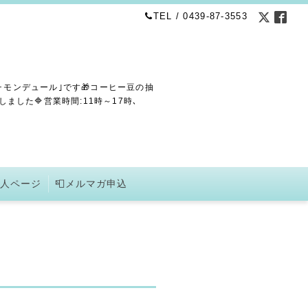
TEL / 0439-87-3553
･モンデュール｣です🎁コーヒー豆の抽
した🔷営業時間:11時～17時､
求人ページ
📮メルマガ申込