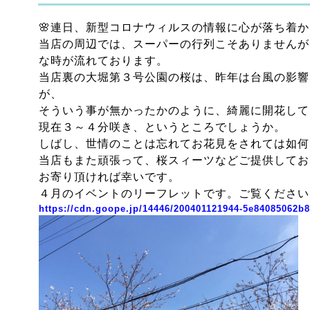
🌸連日、新型コロナウィルスの情報に心が落ち着
当店の周辺では、スーパーの行列こそありませんが
な時が流れております。
当店裏の大堀第３号公園の桜は、昨年は台風の影響
が、
そういう事が無かったかのように、綺麗に開花して
現在３～４分咲き、というところでしょうか。
しばし、世情のことは忘れてお花見をされては如何
当店もまた頑張って、桜スィーツなどご提供してお
お寄り頂ければ幸いです。
４月のイベントのリーフレットです。ご覧ください
https://cdn.goope.jp/14446/200401121944-5e84085062b8