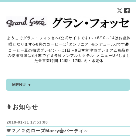
ようこそグラン・フォッセへ(公式サイトです)～⭐8/10～14はお盆休
暇となります☕8月のコーヒーは｢タンザニア･モンデュール｣です🎁
コーヒー豆の抽選プレゼントは1日～9日💗富津市プレミアム商品券
の使用期限は8月末です🥤各種ノンアルカクテル･メニューUPしまし
た🔷営業時間:11時～17時､火・水定休
MENU ▼
👩お知らせ
2019-01-31 17:53:00
💚２／２のローズMarry会パーティ～