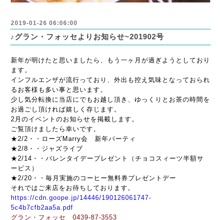
2019-01-26 06:06:00
♪グラン・フォッセよりお知らせ~201902号
新年が明けたと思いましたら、もう一ヶ月が過ぎようとしており
ます。
インフルエンザが流行っており、外出も控え気味となっておられ
るお客様も多い事と思います。
少し気分転換に当店にでもお越し頂き、ゆっくりとお茶の時間を
お過ごし頂ければ嬉しく存じます。
2月のイベントのお知らせを掲載します。
ご覧頂けましたら幸いです。
★2/2・・ローズMarry会 新年パーティ
★2/8・・ジャズライブ
★2/14・・バレンタイデープレゼント（チョコスィーツ半額サ
ービス）
★2/20・・毎月実施のコーヒー無料券プレゼントデー
それではご来店をお待ちしております。
https://cdn.goope.jp/14446/190126061747-
5c4b7cfb2aa5a.pdf
グラン・フォッセ 0439-87-3553