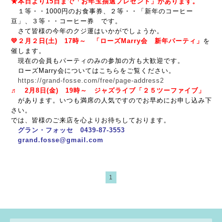
★本日より15日まで「お年玉抽選プレゼント」があります。
１等・・1000円のお食事券、２等・・「新年のコーヒー
豆」、３等・・コーヒー券 です。
さて皆様の今年のクジ運はいかがでしょうか。
💛２月２日(土) 17時～ 「ローズMarry会 新年パーティ」
を
催します。
現在の会員もパーティのみの参加の方も大歓迎です。
ローズMarry会についてはこちらをご覧ください。
https://grand-fosse.com/free/page-address2
♬ 2月8日(金) 19時～ ジャズライブ「２５ツーファイブ」
があります。いつも満席の人気ですのでお早めにお申し込み下
さい。
では、皆様のご来店を心よりお待ちしております。
グラン・フォッセ 0439-87-3553
grand.fosse@gmail.com
1