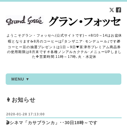
ようこそグラン・フォッセへ(公式サイトです)～⭐8/10～14はお盆休
暇となります☕8月のコーヒーは｢タンザニア･モンデュール｣です🎁
コーヒー豆の抽選プレゼントは1日～9日💗富津市プレミアム商品券
の使用期限は8月末です🥤各種ノンアルカクテル･メニューUPしまし
た🔷営業時間:11時～17時､火・水定休
MENU ▼
👩お知らせ
2020-01-28 17:13:00
🎬シネマ「カサブランカ」･･30日18時～です