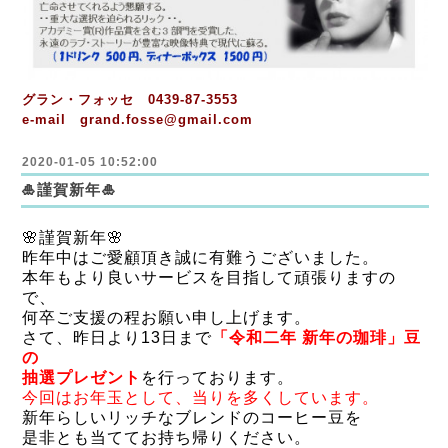
グラン・フォッセ 0439-87-3553
e-mail grand.fosse@gmail.com
2020-01-05 10:52:00
🎍謹賀新年🎍
🌸謹賀新年🌸
昨年中はご愛顧頂き誠に有難うございました。
本年もより良いサービスを目指して頑張りますの
で、
何卒ご支援の程お願い申し上げます。
さて、昨日より13日まで
「令和二年 新年の珈琲」豆
の
抽選プレゼント
を行っております。
今回はお年玉として、当りを多くしています。
新年らしいリッチなブレンドのコーヒー豆を
是非とも当ててお持ち帰りください。