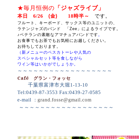
★毎月恒例の
「ジャズライブ」
本日 6/26
(
金
)
18時半～
です。
フルート、キーボード、サックス等のユニットの、
ラテンジャズのバンド 「
Zee
」によるライブ
です。
♪ベテランの素敵なアマチュアバンドです
。
お食事でもお茶でもお気軽にお越しください。
お待ちしております。
（新メニューのペスカトーレや人気の
スペシャルセット等を食しながら
ワイン等はいかがでしょうか。
～～～～～～～～～～～～～～～～～～
Café
グラン・フォッセ
千葉県富津市大堀
1-13-10
Tel:0439-87-3553 Fax:0439-27-0585
e-mail :
grand.fosse@gmail.com
～～～～～～～～～～～～～～～～～～