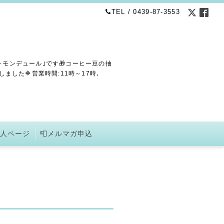
TEL / 0439-87-3553
･モンデュール｣です🎁コーヒー豆の抽
した🔷営業時間:11時～17時､
求人ページ
📮メルマガ申込