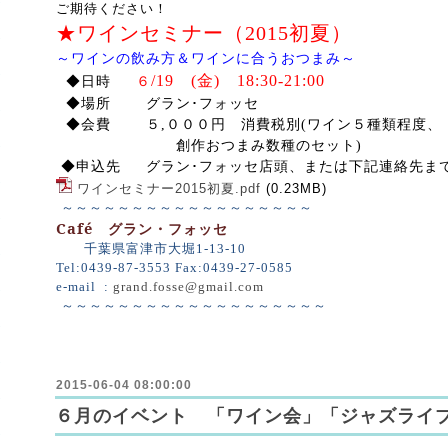
ご期待ください！
★ワインセミナー（2015初夏）
～ワインの飲み方＆ワインに合うおつまみ～
/19 (金) 18:30-21:00
◆日時
６
◆場所 グラン･フォッセ
◆会費 ５,０００円 消費税別
(ワイン５種類程度、
創作おつまみ数種のセット)
◆申込先 グラン･フォッセ店頭、または下記連絡先ま
ワインセミナー2015初夏.pdf
(0.23MB)
～～～～～～～～～～～～～～～～～～
Café
グラン・フォッセ
千葉県富津市大堀
1-13-10
Tel:0439-87-3553 Fax:0439-27-0585
e-mail :
grand.fosse@gmail.com
～～～～～～～～～～～～～～～～～～～
2015-06-04 08:00:00
６月のイベント 「ワイン会」「ジャズライ