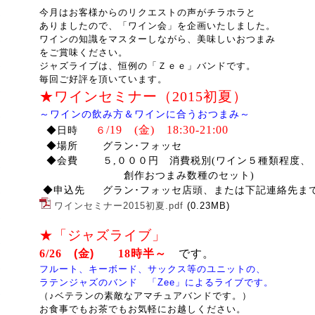
今月はお客様からのリクエストの声がチラホラと
ありましたので、「ワイン会」を企画いたしました。
ワインの知識をマスターしながら、美味しいおつまみ
をご賞味ください。
ジャズライブは、恒例の「Ｚｅｅ」バンドです。
毎回ご好評を頂いています。
★ワインセミナー（2015初夏）
～ワインの飲み方＆ワインに合うおつまみ～
/19 (金) 18:30-21:00
◆日時
６
◆場所 グラン･フォッセ
◆会費 ５,０００円 消費税別
(ワイン５種類程度、
創作おつまみ数種のセット)
◆申込先 グラン･フォッセ店頭、または下記連絡先ま
ワインセミナー2015初夏.pdf
(0.23MB)
★「ジャズライブ」
6/26
(
金
)
18時半～
です。
フルート、キーボード、サックス等のユニットの、
ラテンジャズのバンド 「
Zee
」によるライブ
です。
（♪ベテランの素敵なアマチュアバンドです。）
お食事でもお茶でもお気軽にお越しください。