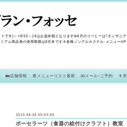
トです)～⭐8/10～14はお盆休暇となります☕8月のコーヒーは｢タンザニア
ミアム商品券の使用期限は8月末です🥤各種ノンアルカクテル･メニューUPしま
🏡店舗情報
📗メニューリスト最新
📧メール･ご予約
👨
2015-06-26 05:03:00
ポーセラーツ（食器の絵付けクラフト）教室