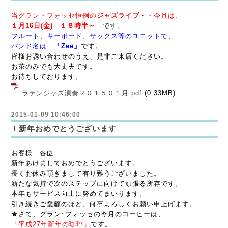
当グラン・フォッセ恒例の
ジャズライブ
・・今月は、
１月16日(金) １８時半～
です。
フルート、キーボード、サックス等のユニットで、
バンド名は
「Zee」
です。
皆様お誘い合わせのうえ、是非ご来店ください。
お茶のみでも大丈夫です。
お待ちしております。
ラテンジャズ演奏２０１５０１月.pdf
(0.33MB)
2015-01-09 10:46:00
！新年おめでとうございます
お客様 各位
新年あけましておめでとうございます。
長くお休み頂きまして有り難うございました。
新たな気持で次のステップに向けて頑張る所存です。
本年もサービス向上に努めてまいります。
引き続きご愛顧のほど、何卒よろしくお願い申上げます。
★さて、グラン･フォッセの今月のコーヒーは、
「平成27年新年の珈琲」
です。