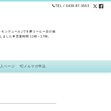
TEL / 0439-87-3553
･モンデュール｣です🎁コーヒー豆の抽
した🔷営業時間:11時～17時､
求人ページ
📮メルマガ申込