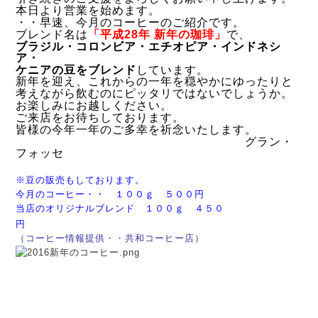
本日より営業を始めます。
・・早速、今月のコーヒーのご紹介です。
ブレンド名は
「平成
28
年 新年の珈琲」
で、
ブラジル・コロンビア・エチオピア・インドネシ
ア・
ケニアの豆をブレンド
しています。
新年を迎え、これからの一年を穏やかにゆったりと
考えながら飲むのにピッタリではないでしょうか。
お楽しみにお越しください。
ご来店をお待ちしております。
皆様の今年一年のご多幸を祈念いたします。
グラン・
フォッセ
※豆の販売もしております。
今月のコーヒー・・ １００ｇ ５００円
当店のオリジナルブレンド １００ｇ ４５０
円
（コーヒー情報提供・・共和コーヒー店）