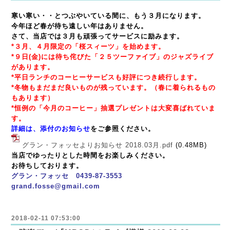
寒い寒い・・とつぶやいている間に、
もう３月になります。
今年ほど春が待ち遠しい年はありません。
さて、当店では３月も頑張ってサービスに励みます。
*３月、４月限定の「桜スィーツ」を始めます。
*９日(金)には待ち侘びた「２５ツーファイブ」のジャズライブ
があります。
*平日ランチのコーヒーサービスも好評につき続行します。
*冬物もまだまだ良いものが残っています。（春に着られるもの
もあります）
*恒例の「今月のコーヒー」抽選プレゼントは大変喜ばれていま
す。
詳細は、添付のお知らせ
をご参照ください。
グラン・フォッセよりお知らせ 2018.03月.pdf
(0.48MB)
当店でゆったりとした時間をお楽しみください。
お待ちしております。
グラン・フォッセ 0439-87-3553
grand.fosse@gmail.com
2018-02-11 07:53:00