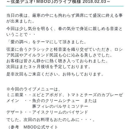
～弦楽デュオ｢MBOD｣のライブ模様 2018.02.03～
当日の夜は、厳寒の中にも拘わらず満席にて盛況に終える事
が出来ました。
今回は少し気分を明るく、春の気分で身近に親しめる音楽と
いうことで・・
「愛の調べ」をテーマにして頂きました。
弦楽に合うクラシックと軽音楽を織り交ぜていただき、ロシ
ア民謡やアイルランド民謡も心に沁みる美しさでした。
お客様は皆さん静かに熱く聴き入っておられました。
次回はまた３ヶ月後頃を予定しております。
是非次回もご来店ください。お待ちしております。
※今回のライブメニューは、
ミニ前菜・・エビとアボガド、トマトとチーズのカプレーゼ
メイン ・・魚介のクリームシチュー または
豚フィレのバルサミコソテー
デザート・・アイスクリームのパイサンド
でした。次回のお料理もおたのしみに・・・。
（参考 MBOD公式サイト