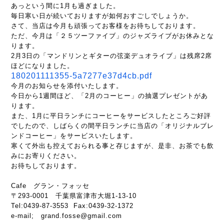
あっという間に1月も過ぎました。
毎日寒い日が続いておりますが如何おすごしでしょうか。
さて、当店は今月も頑張ってお客様をお待ちしております。
ただ、今月は「２５ツーファイブ」のジャズライブがお休みとな
ります。
2月3日の「マンドリンとギターの弦楽デュオライブ」は残席2席
ほどになりました。
180201111355-5a7277e37d4cb.pdf
今月のお知らせを添付いたします。
今日から1週間ほど、「2月のコーヒー」の抽選プレゼントがあ
ります。
また、1月に平日ランチにコーヒーをサービスしたところご好評
でしたので、しばらくの間平日ランチに当店の「オリジナルブレ
ンドコーヒー」をサービスいたします。
寒くて外出も控えておられる事と存じますが、是非、お茶でも飲
みにお寄りください。
お待ちしております。
Cafe グラン・フォッセ
〒293-0001 千葉県富津市大堀1-13-10
Tel:0439-87-3553 Fax:0439-32-1372
e-mail; grand.fosse@gmail.com