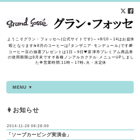
ようこそグラン・フォッセへ(公式サイトです)～⭐8/10～14はお盆休
暇となります☕8月のコーヒーは｢タンザニア･モンデュール｣です🎁
コーヒー豆の抽選プレゼントは1日～9日💗富津市プレミアム商品券
の使用期限は8月末です🥤各種ノンアルカクテル･メニューUPしまし
た🔷営業時間:11時～17時､火・水定休
MENU ▼
👩お知らせ
2014-11-28 08:28:00
「ソープカービング実演会」