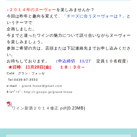
♪
２０１４年のヌーヴォー
を楽しみませんか？
今回は昨年と趣向を変えて、
「チーズに合うヌーヴォーは？」
と
いうテーマで
企画しました。
今までと違ったワインの魅力について語り合いながらヌーヴォー
を楽しみましょう。
参加ご希望の方は、店頭または下記連絡先までお申し込みくださ
い。
お待ちしております。
（申込締切
11/27
定員１０名程度
）
★日時 11月28日(金) １８：３０～
Caf
グラン・フォッセ
é
Tel:0439-87-3553
e-mail :
grand.fosse@gmail.com
ﾎｰﾑﾍﾟｰｼﾞ
:
http://r.goope.jp/grand-fosse
ワイン新酒２０１４修正.pdf
(0.23MB)