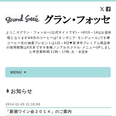
ようこそグラン・フォッセへ(公式サイトです)～⭐8/10～14はお盆休
暇となります☕8月のコーヒーは｢タンザニア･モンデュール｣です🎁
コーヒー豆の抽選プレゼントは1日～9日💗富津市プレミアム商品券
の使用期限は8月末です🥤各種ノンアルカクテル･メニューUPしまし
た🔷営業時間:11時～17時､火・水定休
MENU ▼
👩お知らせ
2014-11-20 11:10:00
「新酒ワイン会２０１４」のご案内