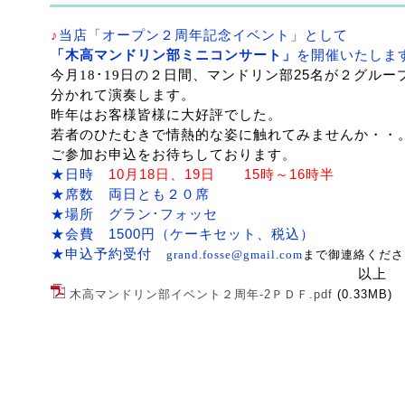
♪
当店「オープン２周年記念イベント」として
「木高マンドリン部ミニコンサート」
を
開催いたしま
今月18･19日の２日間、マンドリン部
25
名が２グルー
分かれて演奏します。
昨年はお客様皆様に大好評でした。
若者のひたむきで情熱的な姿に触れてみませんか・・
ご参加お申込を
お待ちしております。
★日時
10
月
18
日、
19
日
15
時～
16
時半
★席数 両日とも２０席
★場所 グラン･フォッセ
★会費
1500
円（ケーキセット、税込）
★申込予約受付
grand.fosse@gmail.com
まで御連絡くださ
以上
木高マンドリン部イベント２周年-2ＰＤＦ.pdf
(0.33MB)