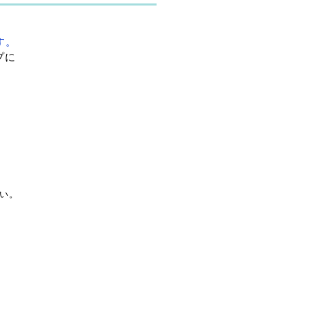
す。
プに
。
い。