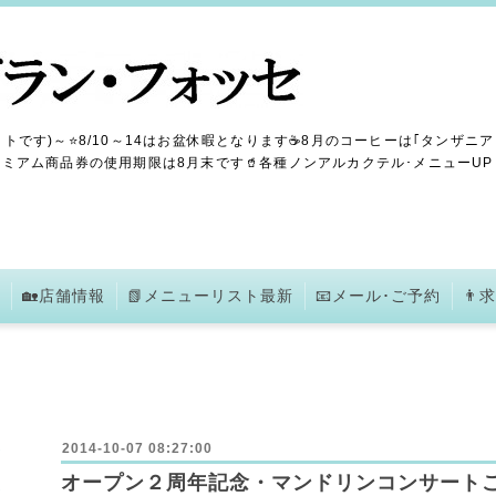
トです)～⭐8/10～14はお盆休暇となります☕8月のコーヒーは｢タンザニア
ミアム商品券の使用期限は8月末です🥤各種ノンアルカクテル･メニューUPしま
🏡店舗情報
📗メニューリスト最新
📧メール･ご予約
👨
2014-10-07 08:27:00
オープン２周年記念・マンドリンコンサート