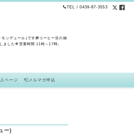
TEL / 0439-87-3553
･モンデュール｣です🎁コーヒー豆の抽
した🔷営業時間:11時～17時､
求人ページ
📮メルマガ申込
ュー)