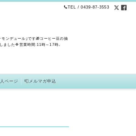
TEL / 0439-87-3553
･モンデュール｣です🎁コーヒー豆の抽
した🔷営業時間:11時～17時､
求人ページ
📮メルマガ申込