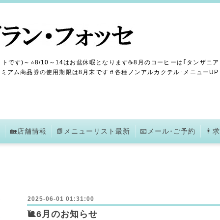
トです)～⭐8/10～14はお盆休暇となります☕8月のコーヒーは｢タンザニア
ミアム商品券の使用期限は8月末です🥤各種ノンアルカクテル･メニューUPしま
🏡店舗情報
📗メニューリスト最新
📧メール･ご予約
👨
2025-06-01 01:31:00
🐌6月のお知らせ