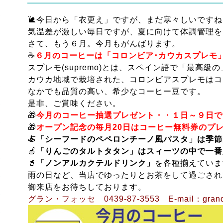
🐌今日から「衣更え」ですが、まだ寒々しいですね
気温差が激しい毎日ですが、夏に向けて体調管理を
さて、もう６月。今月もがんばります。
☕
６月のコーヒーは「コロンビア･カウカスプレモ
スプレモ(supremo)とは、スペイン語で「最高級
カウカ地域で栽培された、コロンビアスプレモはコ
なかでも品質の高い、希少なコーヒー豆です。
是非、ご賞味ください。
🎁
今月のコーヒー抽選プレゼント・・１日～９日で
🎁
オープン記念の毎月20日はコーヒー無料券のプ
🍝
「シーフードのペペロンチーノ風パスタ」は季節
🍎
「りんごのタルトタタン」はスィーツの中で一番
🥤
「ノンアルカクテルドリンク」
を各種揃えていま
雨の日など、当店でゆったりとお茶をして過ごされ
御来店をお待ちしております。
グラン・フォッセ 0439-87-3553 E-mail：grand.f