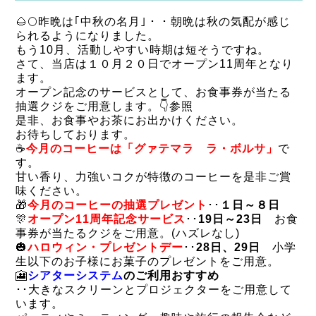
🌰🌕昨晩は｢中秋の名月｣・・朝晩は秋の気配が感じ
られるようになりました。
もう10月、活動しやすい時期は短そうですね。
さて、当店は１０月２０日でオープン11周年となり
ます。
オープン記念のサービスとして、お食事券が当たる
抽選クジをご用意します。👇参照
是非、お食事やお茶にお出かけください。
お待ちしております。
☕
今月のコーヒーは「グァテマラ ラ・ボルサ」
で
す。
甘い香り、力強いコクが特徴のコーヒーを是非ご賞
味ください。
🎁
今月のコーヒーの抽選プレゼント
･･
１日～８日
🎊
オープン11周年記念サービス
･･
19日～23日
お食
事券が当たるクジをご用意。(ハズレなし)
🎃
ハロウィン・プレゼントデー
･･
28日、29日
小学
生以下のお子様にお菓子のプレゼントをご用意。
🎦
シアターシステム
のご利用おすすめ
･･大きなスクリーンとプロジェクターをご用意して
います。