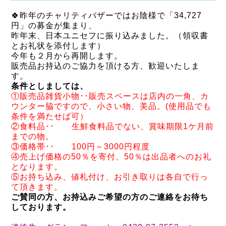
🍀昨年のチャリティバザーではお陰様で「34,727
円」の募金が集まり、
昨年末、日本ユニセフに振り込みました。（領収書
とお礼状を添付します）
今年も２月から再開します。
販売品お持込のご協力を頂ける方、歓迎いたしま
す。
条件としましては、
①販売品雑貨小物･･販売スペースは店内の一角、カ
ウンター脇ですので、小さい物、美品。(使用品でも
条件を満たせば可）
②食料品･･ 生鮮食料品でない、賞味期限1ケ月前
までの物。
③価格帯･･ 100円～3000円程度
④売上げ価格の50％を寄付、50％は出品者へのお礼
となります。
⑤お持ち込み、値札付け、お引き取りは各自で行っ
て頂きます。
ご賛同の方、お持込みご希望の方のご連絡をお待ち
しております。