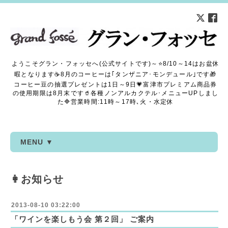
ようこそグラン・フォッセへ(公式サイトです)～⭐8/10～14はお盆休
暇となります☕8月のコーヒーは｢タンザニア･モンデュール｣です🎁
コーヒー豆の抽選プレゼントは1日～9日💗富津市プレミアム商品券
の使用期限は8月末です🥤各種ノンアルカクテル･メニューUPしまし
た🔷営業時間:11時～17時､火・水定休
MENU ▼
👩お知らせ
2013-08-10 03:22:00
「ワインを楽しもう会 第２回」 ご案内