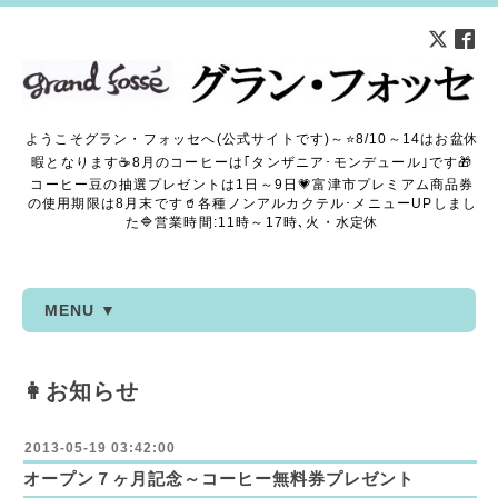
ようこそグラン・フォッセへ(公式サイトです)～⭐8/10～14はお盆休
暇となります☕8月のコーヒーは｢タンザニア･モンデュール｣です🎁
コーヒー豆の抽選プレゼントは1日～9日💗富津市プレミアム商品券
の使用期限は8月末です🥤各種ノンアルカクテル･メニューUPしまし
た🔷営業時間:11時～17時､火・水定休
MENU ▼
👩お知らせ
2013-05-19 03:42:00
オープン７ヶ月記念～コーヒー無料券プレゼント