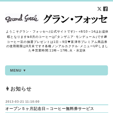
ようこそグラン・フォッセへ(公式サイトです)～⭐8/10～14はお盆休
暇となります☕8月のコーヒーは｢タンザニア･モンデュール｣です🎁
コーヒー豆の抽選プレゼントは1日～9日💗富津市プレミアム商品券
の使用期限は8月末です🥤各種ノンアルカクテル･メニューUPしまし
た🔷営業時間:11時～17時､火・水定休
MENU ▼
👩お知らせ
2013-03-21 11:10:00
オープン５ヶ月記念日～コーヒー無料券サービス