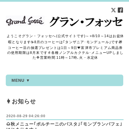
ようこそグラン・フォッセへ(公式サイトです)～⭐8/10～14はお盆休
暇となります☕8月のコーヒーは｢タンザニア･モンデュール｣です🎁
コーヒー豆の抽選プレゼントは1日～9日💗富津市プレミアム商品券
の使用期限は8月末です🥤各種ノンアルカクテル･メニューUPしまし
た🔷営業時間:11時～17時､火・水定休
MENU ▼
👩お知らせ
2020-08-29 04:26:00
🌰秋メニュー｢ポルチーニのパスタ｣｢モンブランパフェ｣