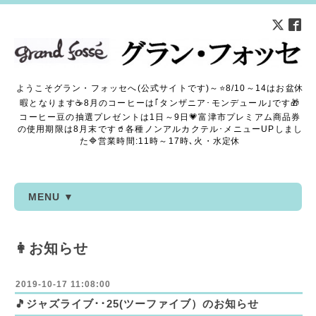
ようこそグラン・フォッセへ(公式サイトです)～⭐8/10～14はお盆休
暇となります☕8月のコーヒーは｢タンザニア･モンデュール｣です🎁
コーヒー豆の抽選プレゼントは1日～9日💗富津市プレミアム商品券
の使用期限は8月末です🥤各種ノンアルカクテル･メニューUPしまし
た🔷営業時間:11時～17時､火・水定休
MENU ▼
👩お知らせ
2019-10-17 11:08:00
🎵ジャズライブ･･25(ツーファイブ）のお知らせ