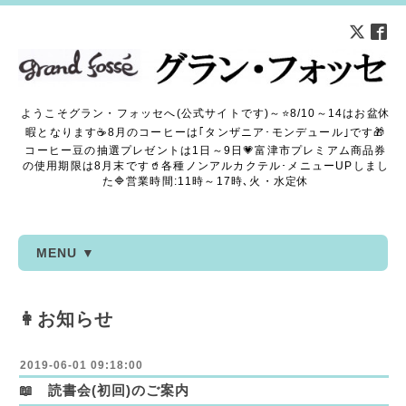
ようこそグラン・フォッセへ(公式サイトです)～⭐8/10～14はお盆休
暇となります☕8月のコーヒーは｢タンザニア･モンデュール｣です🎁
コーヒー豆の抽選プレゼントは1日～9日💗富津市プレミアム商品券
の使用期限は8月末です🥤各種ノンアルカクテル･メニューUPしまし
た🔷営業時間:11時～17時､火・水定休
MENU ▼
👩お知らせ
2019-06-01 09:18:00
📖 読書会(初回)のご案内