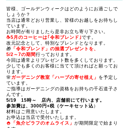
皆様、ゴールデンウィークはどのようにお過ごしで
しょうか？
当店は通常どおり営業し、皆様のお越しをお待ちし
ています。
お時間が有りましたら是非お立ち寄り下さい。
☕5月のコーヒーは｢令和ブレンド｣
です。
改元記念として、特別なブレンドとなります。
🎁
「令和ブレンド」の抽選プレゼントを、
5/2～7の期間
行っております。
今回は通常よりプレゼント数を多くしております。
少しでも多くのお客様に当てて頂ければと願ってお
ります。
🌸
ガーデニング教室「ハーブの寄せ植え」
を予定し
ています。
ご指導はガーデニングの資格をお持ちの千石道子さ
んです。
5/19 15時～ 店内、店舗前にて行います。
参加費は、3000円+税（ケーキセット込
）
材料はご用意いたします。
お申込は当店で受付いたします。
🍚「魚介ピラフのオムライス」
が期間限定で始まり