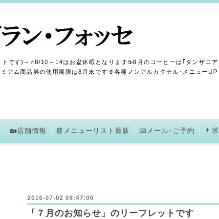
トです)～⭐8/10～14はお盆休暇となります☕8月のコーヒーは｢タンザニア
ミアム商品券の使用期限は8月末です🥤各種ノンアルカクテル･メニューUPしま
🏡店舗情報
📗メニューリスト最新
📧メール･ご予約
👨
2016-07-02 08:47:00
「７月のお知らせ」のリーフレットです