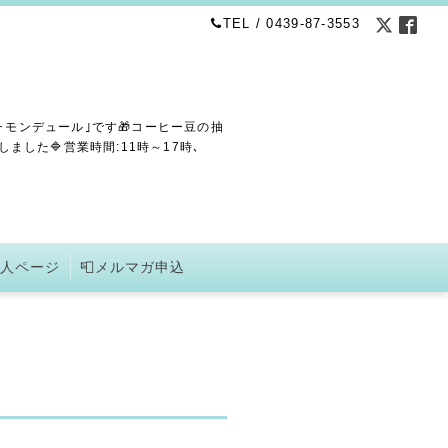
TEL / 0439-87-3553
･モンデュール｣です🎁コーヒー豆の抽
した🔷営業時間:11時～17時､
求人ページ
📮メルマガ申込